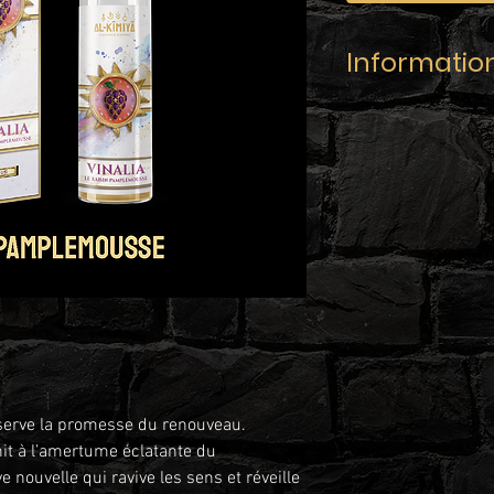
Informatio
Gamme :
CHARME
Recette :
Raisin •
Contenance :
50ml
Taux de nicotine :
0
Ratio :
PG/VG 40/60
Flacon de 70ml avec 
enfant, composition
Pour obtenir votre l
3mg/ml, ajoutez u
éserve la promesse du renouveau.
Pour obtenir votre l
nit à l’amertume éclatante du
6mg/ml, ajoutez 2 
ouvelle qui ravive les sens et réveille