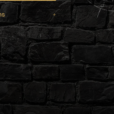
ns
S
 Pamplemousse
mg/ml
 (Base 100% Végétale)
bague d’inviolabilité, sécurité
, DLUO et numéro de lot.
iquide dosé en nicotine à
n booster de 10ml en 20mg/ml.
iquide dosé en nicotine à
boosters de 10ml en 20mg/ml.