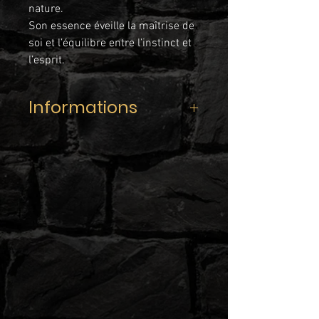
nature.
Son essence éveille la maîtrise de
soi et l’équilibre entre l’instinct et
l’esprit.
Informations
Gamme :
ANIMALIS
Recette :
Chocolat Blanc • Crème
de noisette • Praliné
Contenance :
50ml
Taux de nicotine :
0mg/ml
Ratio :
PG/VG 35/65 (Base 100%
Végétale)
Flacon de 70ml avec bague
d’inviolabilité, sécurité enfant,
composition, DLUO et numéro de