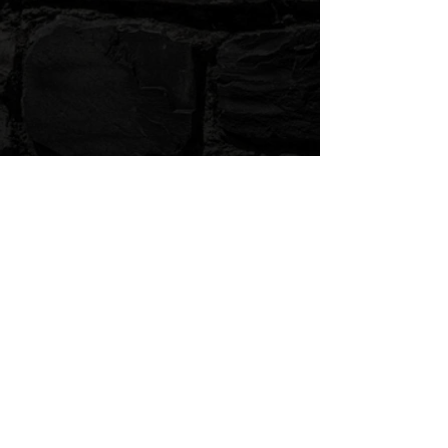
lot.
Pour obtenir votre liquide dosé en
nicotine à 3mg/ml, ajoutez un
booster de 10ml en 20mg/ml.
Pour obtenir votre liquide dosé en
nicotine à 6mg/ml, ajoutez 2
boosters de 10ml en 20mg/ml.