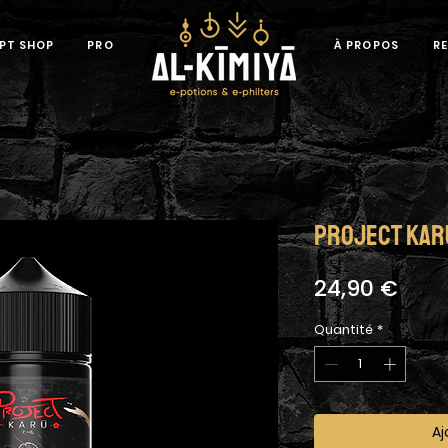
PT SHOP
PRO
À PROPOS
R
Project Karu
Prix
24,90 €
Quantité
*
Aj