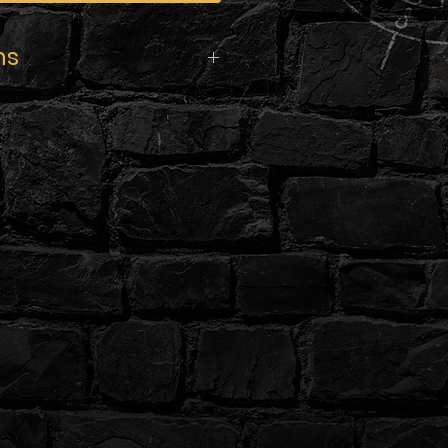
ns
 KARU
rée • Citron Japonais
l
mg/ml
 (Base 100% Végétale)
c bague d’inviolabilité, sécurité
, DLUO et numéro de lot.
iquide dosé en nicotine à
boosters de 10ml en 20mg/ml.
iquide dosé en nicotine à
boosters de 10ml en 20mg/ml.