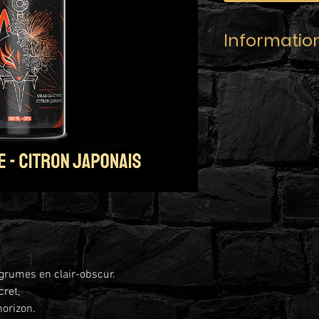
Informatio
Marque :
PROJECT
Recette :
Orange giv
Contenance :
100m
Taux de nicotine :
0
Ratio :
PG/VG 40/60
Flacon de 120ml ave
enfant, composition
Pour obtenir votre l
3mg/ml, ajoutez 2 
’agrumes en clair-obscur.
Pour obtenir votre l
cret,
6mg/ml, ajoutez 4 
horizon.