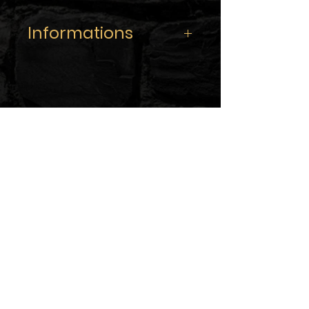
Informations
Caractéristiques :
A5 -
141x207mm
Edition Collector : stock
extrêmement limité / One Edition
Only !