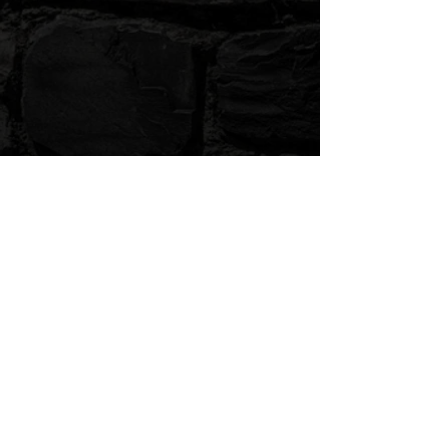
de Maqui
Contenance :
50ml
Taux de nicotine :
0mg/ml
Ratio :
PG/VG 35/65 (Base 100%
Végétale)
Flacon de 70ml avec bague
d’inviolabilité, sécurité enfant,
composition, DLUO et numéro de
lot.
Pour obtenir votre liquide dosé en
nicotine à 3mg/ml, ajoutez un
booster de 10ml en 20mg/ml.
Pour obtenir votre liquide dosé en
nicotine à 6mg/ml, ajoutez 2
boosters de 10ml en 20mg/ml.