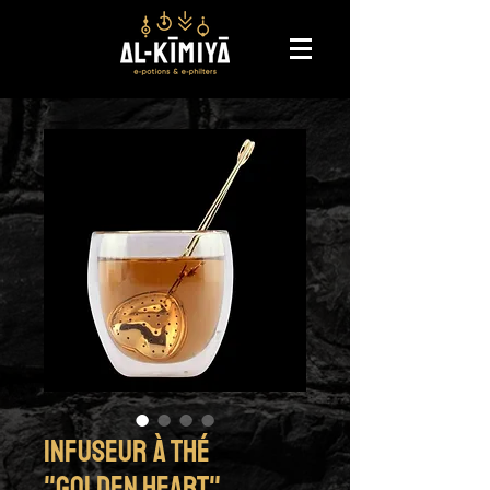
Infuseur à thé
"Golden Heart"